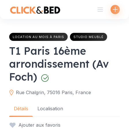
Skip
to
content
LOCATION AU MOIS À PARIS
STUDIO MEUBLÉ
T1 Paris 16ème
arrondissement (Av
Foch)
Rue Chalgrin, 75016 Paris, France
Détails
Localisation
Ajouter aux favoris